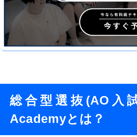
総合型選抜(AO入試
Academyとは
？