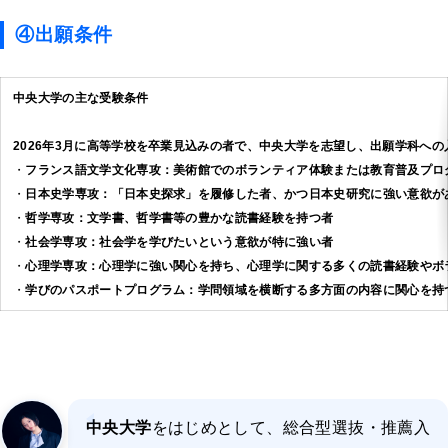
④出願条件
中央大学の主な受験条件
2026年3月に高等学校を卒業見込みの者で、中央大学を志望し、出願学科へ
・
フランス語文学文化専攻：美術館でのボランティア体験または教育普及プロ
・
日本史学専攻：「日本史探求」を履修した者、かつ日本史研究に強い意欲が
・
哲学専攻：文学書、哲学書等の豊かな読書経験を持つ者
・
社会学専攻：社会学を学びたいという意欲が特に強い者
・
心理学専攻：心理学に強い関心を持ち、心理学に関する多くの読書経験やボ
・
学びのパスポートプログラム：学問領域を横断する多方面の内容に関心を持
中央大学
をはじめとして、総合型選抜・推薦入