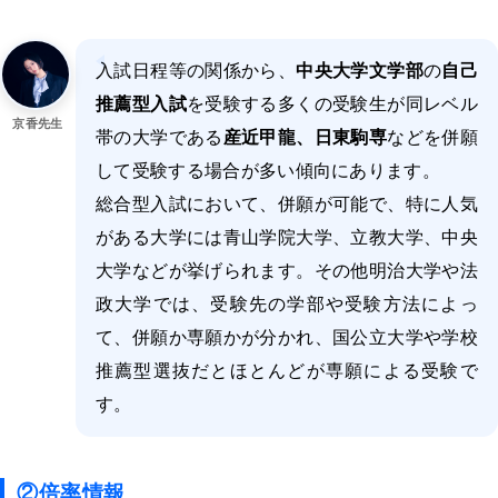
入試日程等の関係から、
中央大学文学部
の
自己
推薦型入試
を受験する多くの受験生が同レベル
京香先生
帯の大学である
産近甲龍、日東駒専
などを併願
して受験する場合が多い傾向にあります。
総合型入試において、併願が可能で、特に人気
がある大学には青山学院大学、立教大学、中央
大学などが挙げられます。その他明治大学や法
政大学では、受験先の学部や受験方法によっ
て、併願か専願かが分かれ、国公立大学や学校
推薦型選抜だとほとんどが専願による受験で
す。
②倍率
情報