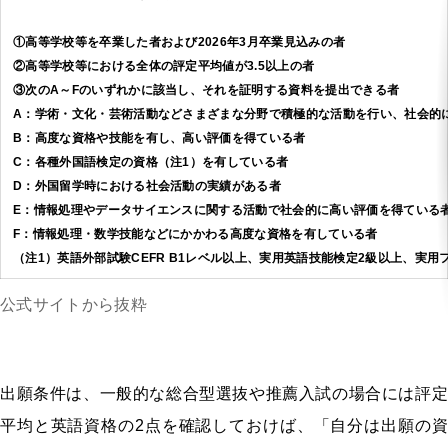
①高等学校等を卒業した者および2026年3月卒業見込みの者
②高等学校等における全体の評定平均値が3.5以上の者
③次のA～Fのいずれかに該当し、それを証明する資料を提出できる者
A：学術・文化・芸術活動などさまざまな分野で積極的な活動を行い、社会的
B：高度な資格や技能を有し、高い評価を得ている者
C：各種外国語検定の資格（注1）を有している者
D：外国留学時における社会活動の実績がある者
E：情報処理やデータサイエンスに関する活動で社会的に高い評価を得ている
F：情報処理・数学技能などにかかわる高度な資格を有している者
（注1）英語外部試験CEFR B1レベル以上、実用英語技能検定2級以上、実
公式サイトから抜粋
出願条件は、一般的な総合型選抜や推薦入試の場合には評定
平均と英語資格の2点を確認しておけば、「自分は出願の資