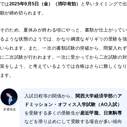
では
2025年9月5日（金）（消印有効）
と早いタイミングで
願が締め切られます。
そのため、夏休みが終わる頃にやっと、書類が仕上がってい
るような状態のようでは、かなり綱渡なギリギリの受験を強
いられます。また、一次の書類試験の突破から、間髪入れず
に二次試験が行われます。一次に受かってから二次試験の対
策をしよう、と考えているようでは合格はさらに難しくなり
ます。
入試日程等の関係から、
関西大学経済学部
の
ア
ドミッション・オフィス入学試験（AO入試）
京香先生
を受験する多くの受験生が
産近甲龍、日東駒専
などを滑り止めにして受験する場合が多い傾向