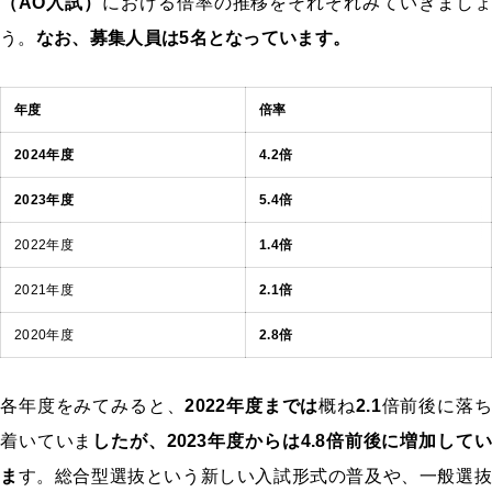
（AO入試）
における倍率の推移をそれぞれみていきましょ
う。
なお、募集人員は
5
名となっています。
年度
倍率
2024年度
4.2倍
2023年度
5.4倍
2022年度
1.4倍
2021年度
2.1倍
2020年度
2.8倍
各年度をみてみると、
2022年度までは
概ね
2.1
倍前後に落ち
着いていま
したが、2023年度からは
4.8
倍前後に増加してい
ま
す。総合型選抜という新しい入試形式の普及や、一般選抜