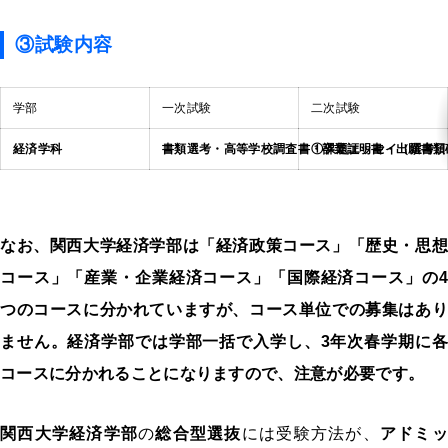
③試験内容
学部
一次試験
二次試験
経済学科
書類選考
・高等学校調査書
・卒業証明書
①課題エッセイ
・出願書類
（選考日
なお、関西大学経済学部は「経済政策コース」「歴史・思想
コース」「産業・企業経済コース」「国際経済コース」の4
つのコースに分かれていますが、コース単位での募集はあり
ません。経済学部では学部一括で入学し、3年次春学期に各
コースに分かれることになりますので、注意が必要です。
関西大学経済学部
の
総合型選抜
には受験方法が、
アドミ