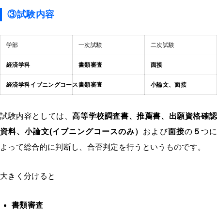
③試験内容
学部
一次試験
二次試験
経済学科
書類審査
面接
経済学科イブニングコース
書類審査
小論文、面接
試験内容としては、
高等学校調査書、推薦書、出願資格確認
資料、小論文(イブニングコースのみ）
および
面接
の
５
つ
よって総合的に判断し、合否判定を行うというものです。
大きく分けると
書類審査