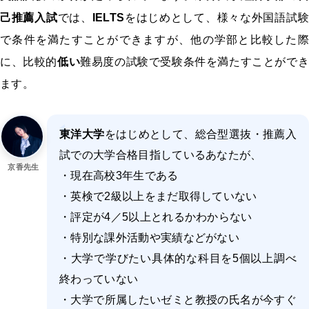
己推薦入試
では、
IELTS
をはじめとして、様々な外国語試験
で条件を満たすことができますが、他の学部と比較した際
に、比較的
低い
難易度の試験で受験条件を満たすことがで
ます。
東洋大学
をはじめとして、総合型選抜・推薦入
試での大学合格目指しているあなたが、
京香先生
・現在高校3年生である
・英検で2級以上をまだ取得していない
・評定が4／5以上とれるかわからない
・特別な課外活動や実績などがない
・大学で学びたい具体的な科目を5個以上調べ
終わっていない
・大学で所属したいゼミと教授の氏名が今すぐ