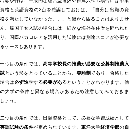
出願条件は、一般的な総合型選抜や推薦入試の場合には卒業
資格と英語資格の2点を確認しておけば、「自分は出願の資
格を満たしていなかった、、」と後から困ることはありませ
ん。帰国子女入試の場合には、細かな海外在住歴を問われた
り、国際バカロレアを活用した試験には別途スコアが必要な
るケースもあります。
一つ目の条件では、
高等学校長の推薦が必要な公募制推薦入
試
という形をとっていることから、
専願制
であり、合格した
場合は
必ず進学する必要がある
ということがわかります。他
の大学の条件と異なる場合があるため注意してみておきま
しょう。
二つ目の条件では、出願資格として、必要な学習成績として
英語試験の条件
が定められています。
東洋大学経済学部
の