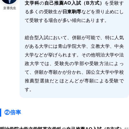
文学科
の
自己推薦AO入試（B方式）
を受験す
京香先生
る多くの受験生が
日東駒専
などを滑り止めにし
て受験する場合が多い傾向にあります。
総合型入試において、併願が可能で、特に人気
がある大学には青山学院大学、立教大学、中央
大学などが挙げられます。その他明治大学や法
政大学では、受験先の学部や受験方法によっ
て、併願か専願かが分かれ、国公立大学や学校
推薦型選抜だとほとんどが専願による受験で
す。
②倍率