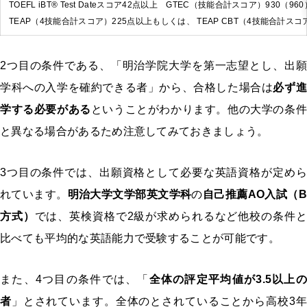
TOEFL iBT® Test Dateスコア42点以上 GTEC（技能合計スコア）930（
TEAP（4技能合計スコア）225点以上もしくは、 TEAP CBT（4技能合計ス
2つ目の条件である、「明治学院大学を第一志望とし、出願
学科への入学を確約できる者」から、合格した場合は
必ず進
学する必要がある
ということがわかります。他の大学の条件
と異なる場合があるため注意してみておきましょう。
3つ目の条件では、出願資格として必要な英語資格が定めら
れています。
明治大学文学部英文学科
の
自己推薦AO入試（B
方式）
では、英検資格で2級が求められるなど他校の条件と
比べても平均的な英語能力で受験することが可能です。
また、4つ目の条件では、「
全体の評定平均値が3.5以上の
者
」とされています。全体のとされていることから高校3年