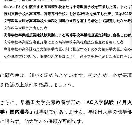
次のいずれかに該当する者高等学校または中等教育学校を卒業した者。
または
特別支援学校の高等部、高等専門学校における3年次を修了した者、又は2025
文部科学大臣が高等学校の過程と同等の過程を有する者として認定した在外教
文部科学大臣の指定した者
高等学校卒業程度認定試験規則による高等学校卒業程度認定試験に合格した者
高等学校卒業認定審査規則による高等学校卒業程度認定審査に合格した者
専修学校の高等課程で文部科学大臣が別に指定するものを文部科学大臣が定め
その他本学において、個別の入学審査により、高等学校を卒業した者と同等以上の
出願条件は、細かく定められています。そのため、必ず要項
を確認の上条件を確認しましょう。
さらに、早稲田大学交際教養学部の
「AO入学試験（4月入
学）国内選考」
は専願ではありません。早稲田大学の他学部
に限らず、他大学との併願が可能です。