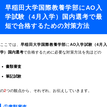
早稲田大学国際教養学部にAO入
学試験（4月入学）国内選考で最
短で合格するための対策方法
ここでは、
早稲田大学国際教養学部
に
AO入学試験（4月
学）国内選考
で合格するために必要な対策方法を先ほどの
書類審査
筆記試験
の
2
つの観点から、それぞれ、お伝えしていきます。
①書類審査