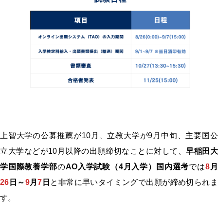
上智大学の公募推薦が10月、立教大学が9月中旬、主要国公
立大学などが10月以降の出願締切なことに対して、
早稲田
学国際教養学部
の
AO入学試験（4月入学）国内選考
では
8
月
26
日～
9
月
7
日
と非常に早いタイミングで出願が締め切られま
す。