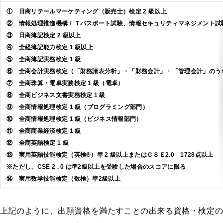
① 日商リテールマーケティング（販売士）検定 2 級以上
② 情報処理推進機構ＩＴパスポート試験、情報セキュリティマネジメント試
③ 日商簿記検定 2 級以上
④ 全経簿記能力検定 1 級以上
⑤ 全商簿記実務検定 1 級
⑥ 全商会計実務検定（「財務諸表分析」・「財務会計」・「管理会計」のう
⑦ 全商珠算・電卓実務検定 1 級（電卓）
⑧ 全商ビジネス文書実務検定 1 級
⑨ 全商情報処理検定 1 級（プログラミング部門）
⑩ 全商情報処理検定 1 級（ビジネス情報部門）
⑪ 全商商業経済検定 1 級
⑫ 全商英語検定 1 級
⑬ 実用英語技能検定（英検®）準 2 級以上またはＣＳＥ2.0 1728点以
※ただし、CSE 2 . 0 は準2級以上を受験した場合のスコアに限る
⑭ 実用数学技能検定（数検）準2級以上
上記のように、出願資格を満たすことの出来る資格・検定の