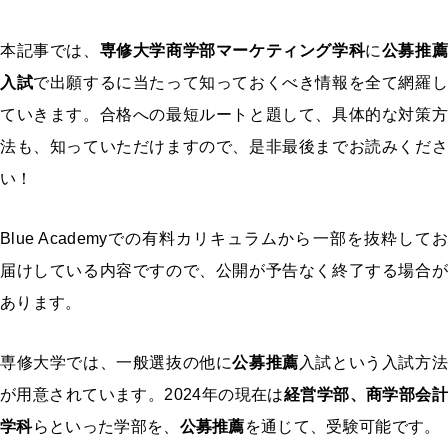
本記事では、
専修大学商学部マーケティング学科
に
公募推
入試
で出願するに当たって知っておくべき情報を全て網羅し
ていきます。合格への最短ルートと題して、具体的な対策方
法も、知っていただけますので、是非最後までお読みくださ
い！
Blue Academyでの有料カリキュラムから一部を抜粋してお
届けしている内容ですので、公開が予告なく終了する場合が
あります。
専修大学では、一般選抜の他に
公募推薦
入試という入試方法
が用意されています。2024年の現在は
経営学部、商学部会計
学科
らといった学部を、
公募推薦
を通じて、受験可能です。