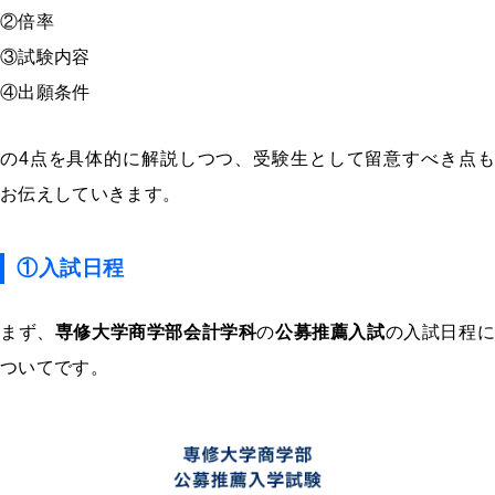
②倍率
③試験内容
④出願条件
の
4
点を具体的に解説しつつ、受験生として留意すべき点も
お伝えしていきます。
①入試日程
まず、
専修大学商学部会計学科
の
公募推薦入試
の入試日程
ついてです。