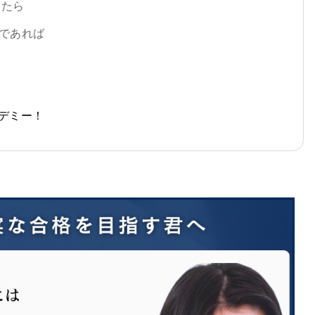
ったら
のであれば
デミー！