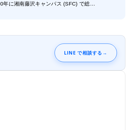
年に湘南藤沢キャンパス (SFC) で総…
LINE で相談する
→