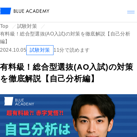
メ
Top
試験対策
有料級！総合型選抜(AO入試)の対策を徹底解説【自己分析
編】
2024.10.05
試験対策
11分で読めます
有料級！総合型選抜(AO入試)の対策
を徹底解説【自己分析編】